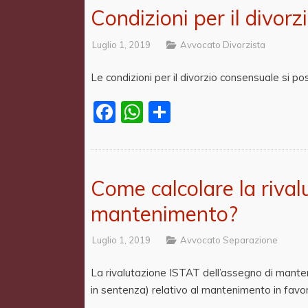
Condizioni per il divor
Luglio 1, 2019
Avvocato Divorzista
Le condizioni per il divorzio consensuale si p
Facebook
WhatsApp
Share
Come calcolare la rival
mantenimento?
Luglio 1, 2019
Avvocato Separazione
La rivalutazione ISTAT dell’assegno di manten
in sentenza) relativo al mantenimento in favore