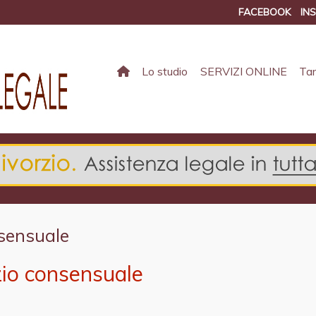
FACEBOOK
IN
Lo studio
SERVIZI ONLINE
Tar
nsensuale
zio consensuale