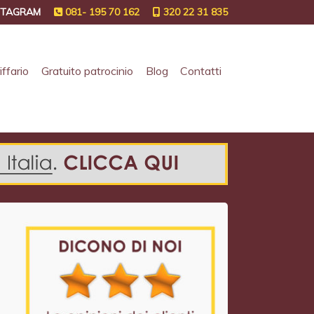
STAGRAM
081- 195 70 162
320 22 31 835
iffario
Gratuito patrocinio
Blog
Contatti