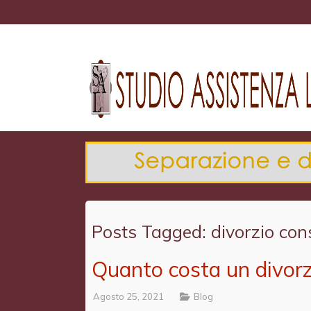
Posts Tagged: divorzio co
Quanto costa un divor
Agosto 25, 2021
Blog