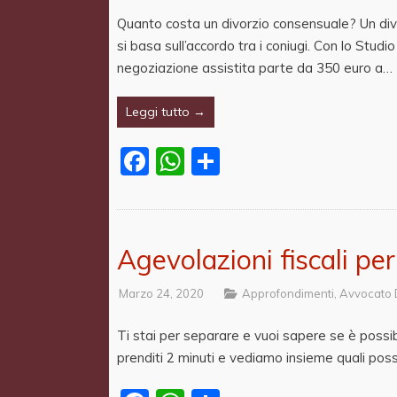
Quanto costa un divorzio consensuale? Un div
si basa sull’accordo tra i coniugi. Con lo Stud
negoziazione assistita parte da 350 euro a…
Leggi tutto →
Facebook
WhatsApp
Share
Agevolazioni fiscali pe
Marzo 24, 2020
Approfondimenti
,
Avvocato 
Ti stai per separare e vuoi sapere se è poss
prenditi 2 minuti e vediamo insieme quali poss