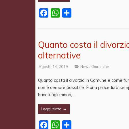
Facebook
WhatsApp
Share
Quanto costa il divorzi
alternative
Agosto 14, 2019
News Giuridiche
Quanto costa il divorzio in Comune e come funz
non è sempre possibile. È una procedura sempli
hanno figli minori,…
Leggi tutto →
Facebook
WhatsApp
Share