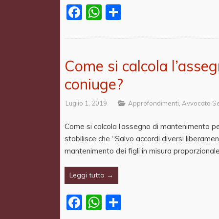
Facebook
WhatsApp
Share
Come si calcola l’asseg
coniuge?
Luglio 1, 2019
Approfondimenti
,
Avvocato S
Come si calcola l’assegno di mantenimento per i
stabilisce che “Salvo accordi diversi liberamen
mantenimento dei figli in misura proporzional
Leggi tutto →
Facebook
WhatsApp
Share