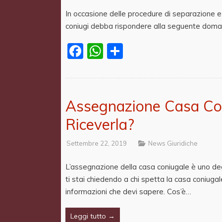
In occasione delle procedure di separazione e
coniugi debba rispondere alla seguente domand
Facebook
WhatsApp
Share
Assegnazione Casa Coni
Riceverla?
Settembre 22, 2019
News Giuridiche
L’assegnazione della casa coniugale è uno degl
ti stai chiedendo a chi spetta la casa coniuga
informazioni che devi sapere. Cos’è…
Leggi tutto →