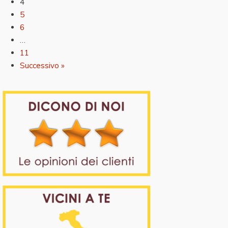
4
5
6
…
11
Successivo »