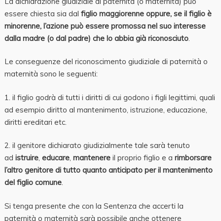
La dichiarazione giudiziale di paternità (o maternità) può
essere chiesta sia dal
figlio maggiorenne
oppure, se il figlio è
minorenne, l’azione può essere promossa nel suo interesse
dalla madre
(o dal padre) che lo abbia già riconosciuto
.
Le conseguenze del riconoscimento giudiziale di paternità o
maternità sono le seguenti:
1. il figlio godrà di tutti i diritti di cui godono i figli legittimi, quali
ad esempio diritto al mantenimento, istruzione, educazione,
diritti ereditari etc.
2. il genitore dichiarato giudizialmente tale sarà tenuto
ad
istruire
,
educare
,
mantenere
il proprio figlio e a
rimborsare
l’altro genitore di tutto quanto anticipato per il mantenimento
del figlio comune
.
Si tenga presente che con la Sentenza che accerti la
paternità o maternità sarà possibile anche ottenere