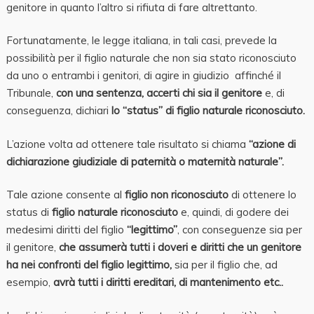
genitore in quanto l’altro si rifiuta di fare altrettanto.
Fortunatamente, le legge italiana, in tali casi, prevede la
possibilità per il figlio naturale che non sia stato riconosciuto
da uno o entrambi i genitori, di agire in giudizio affinché il
Tribunale,
con una sentenza,
accerti chi sia il genitore
e, di
conseguenza, dichiari
lo “status” di figlio naturale riconosciuto
.
L’azione volta ad ottenere tale risultato si chiama
“azione di
dichiarazione giudiziale di paternità o maternità naturale”.
Tale azione consente al
figlio non riconosciuto
di ottenere lo
status di
figlio naturale riconosciuto
e, quindi, di godere dei
medesimi diritti del figlio
“legittimo”
, con conseguenze sia per
il genitore,
che assumerà tutti i doveri
e diritti
che un genitore
ha nei confronti del figlio legittimo,
sia per il figlio che, ad
esempio,
avrà tutti i diritti ereditari, di mantenimento etc..